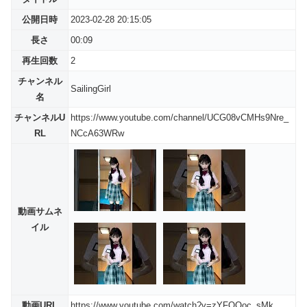
公開日時
2023-02-28 20:15:05
長さ
00:09
再生回数
2
チャンネル
SailingGirl
名
チャンネルU
https://www.youtube.com/channel/UCG08vCMHs9Nre_
RL
NCcA63WRw
動画サムネ
イル
動画URL
https://www.youtube.com/watch?v=zYFQOoc_sMk