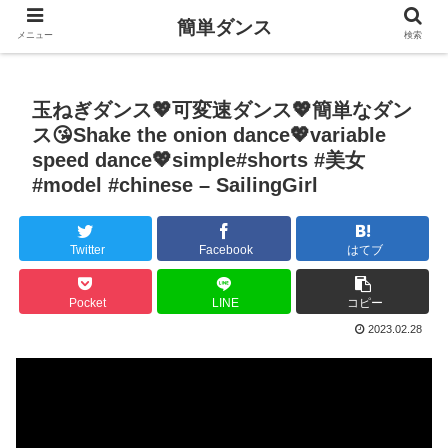
簡単ダンス
メニュー
検索
玉ねぎダンス💖可変速ダンス💖簡単なダン
ス😘Shake the onion dance💖variable
speed dance💖simple#shorts #美女
#model #chinese – SailingGirl
Twitter
Facebook
はてブ
Pocket
LINE
コピー
2023.02.28