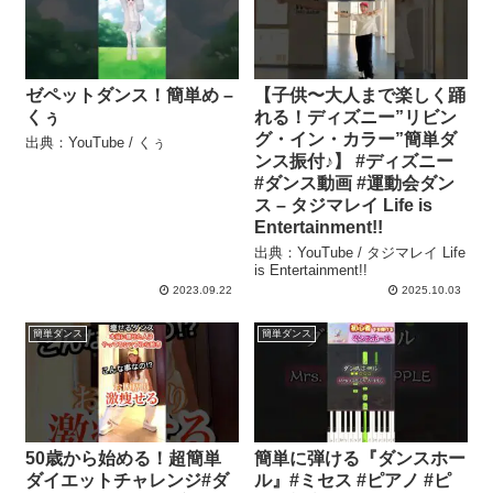
ゼペットダンス！簡単め –
【子供〜大人まで楽しく踊
くぅ
れる！ディズニー”リビン
グ・イン・カラー”簡単ダ
出典：YouTube / くぅ
ンス振付♪】 #ディズニー
#ダンス動画 #運動会ダン
ス – タジマレイ Life is
Entertainment!!
出典：YouTube / タジマレイ Life
is Entertainment!!
2023.09.22
2025.10.03
簡単ダンス
簡単ダンス
50歳から始める！超簡単
簡単に弾ける『ダンスホー
ダイエットチャレンジ#ダ
ル』#ミセス #ピアノ #ピ