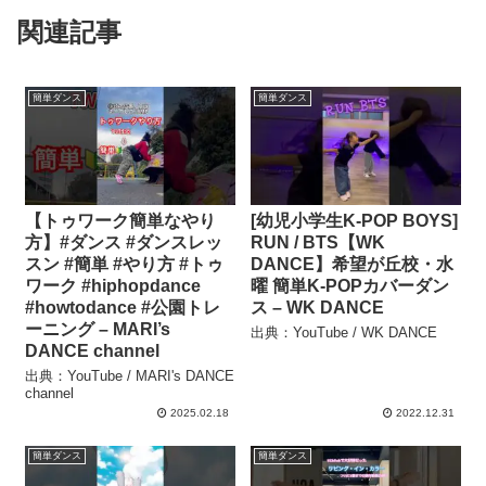
関連記事
簡単ダンス
簡単ダンス
【トゥワーク簡単なやり
[幼児小学生K-POP BOYS]
方】#ダンス #ダンスレッ
RUN / BTS【WK
スン #簡単 #やり方 #トゥ
DANCE】希望が丘校・水
ワーク #hiphopdance
曜 簡単K-POPカバーダン
#howtodance #公園トレ
ス – WK DANCE
ーニング – MARI’s
出典：YouTube / WK DANCE
DANCE channel
出典：YouTube / MARI's DANCE
channel
2025.02.18
2022.12.31
簡単ダンス
簡単ダンス