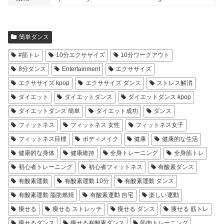
簡単ダンス
#筋トレ
10分エクササイズ
10分ワークアウト
8分ダンス
Entertainment
エクササイズ
エクササイズ kpop
エクササイズ ダンス
ストレス解消
ダイエット
ダイエットダンス
ダイエットダンス kpop
ダイエットダンス 簡単
ダイエット成功
ダンス
フィットネス
フィットネス 女性
フィットネス女子
フィットネス目標
ボディメイク
健康
健康的な生活
健康的な身体
健康維持
全身トレーニング
全身筋トレ
初心者トレーニング
初心者フィットネス
有酸素ダンス
有酸素運動
有酸素運動 10分
有酸素運動 ダンス
有酸素運動 脂肪燃焼
有酸素運動 自宅
楽しい運動
痩せる
痩せる ストレッチ
痩せる ダンス
痩せる 筋トレ
痩せるダンス
痩せる有酸素ダンス
筋肉トレーニング