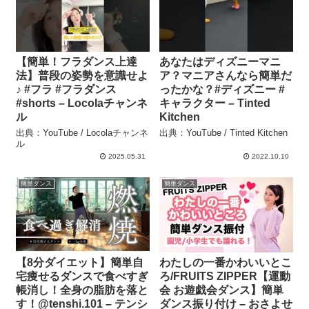
【簡単！フラダンス上達
あなたはディズニーマニ
法】普段の姿勢を意識せよ
ア？マニアさんなら簡単だ
♪ #フラ #フラダンス
ったかな？#ディズニー #
#shorts – Locolaチャンネ
キャラクター – Tinted
ル
Kitchen
出典：YouTube / Locolaチャンネ
出典：YouTube / Tinted Kitchen
ル
2025.05.31
2022.10.10
簡単ダンス
簡単ダンス
【8分ダイエット】簡単自
わたしの一番かわいいとこ
宅痩せるダンスで食べすぎ
ろ/FRUITS ZIPPER【運動
帳消し！全身の脂肪を落と
会 お遊戯会ダンス】簡単
す！@tenshi.101 – テンシ
ダンス振り付け – おさよせ