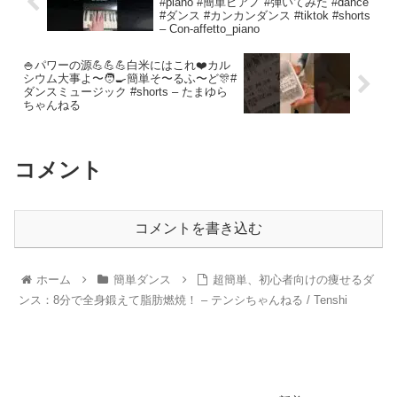
#piano #簡単ピアノ #弾いてみた #dance
#ダンス #カンカンダンス #tiktok #shorts
– Con-affetto_piano
🍚パワーの源💪💪💪白米にはこれ❤️カル
シウム大事よ〜🧑‍🍳簡単そ〜るふ〜ど🎊#
ダンスミュージック #shorts – たまゆら
ちゃんねる
コメント
コメントを書き込む
ホーム
簡単ダンス
超簡単、初心者向けの痩せるダ
ンス：8分で全身鍛えて脂肪燃焼！ – テンシちゃんねる / Tenshi