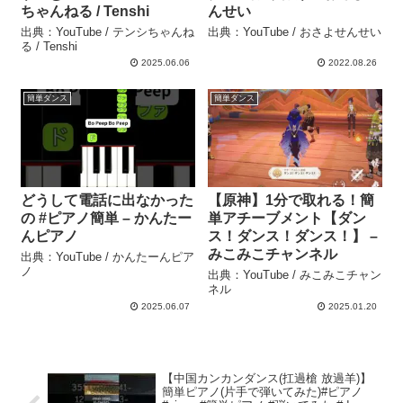
ちゃんねる / Tenshi
んせい
出典：YouTube / テンシちゃんね
出典：YouTube / おさよせんせい
る / Tenshi
2025.06.06
2022.08.26
簡単ダンス
簡単ダンス
どうして電話に出なかった
【原神】1分で取れる！簡
の #ピアノ簡単 – かんたー
単アチーブメント【ダン
んピアノ
ス！ダンス！ダンス！】 –
みこみこチャンネル
出典：YouTube / かんたーんピア
ノ
出典：YouTube / みこみこチャン
ネル
2025.06.07
2025.01.20
【中国カンカンダンス(扛過槍 放過羊)】
簡単ピアノ(片手で弾いてみた)#ピアノ