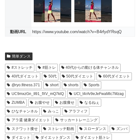
動画URL
https://www.youtube.com/watch?v=B4rfydYRsqQ
簡単ダンス
#ストレッチ
#筋トレ
40代からの動ける体チャンネル
40代ダイエット
50代
50代ダイエット
60代ダイエット
@ryo.fitness.371
short
shorts
Sports
UC9mxzGn_II91_fXV_mQ7klQ
UCt_t4rAr9eJeFwaMlc7Mzag
ZUMBA
お腹やせ
お腹痩せ
なるねぇ
ひなチャンネル
みっこ
アラフィフ
アラ還 健康ダイエット
サッカートレーニング
スクワット痩せ
ストレッチ動画
スローダンス
ズンバ
ダイエット
ダイエットダンス
ダイエット筋トレ