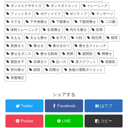
ダンスエクササイズ
ダンスダイエット
トレーニング
フィットネス
ボディメイク
ポジティブ
マッサージ
モテる
下半身痩せ
下腹痩せ
下腹部痩せ
二の腕
体幹トレーニング
全身痩せ
内モモ痩せ
効果
太もも
太もも痩せ
女子力
小顔
朝活用
猫背
産後太り
痩せる
痩せるやつ
痩せるストレッチ
痩せるダンス
痩せる動画
美脚
股関節
脚痩せ
腹筋女子
自粛太り
足パカ
逆スクワット
逆腹筋
部分痩せ
鎖骨
顔痩せ
食後の運動ダイエット
骨盤矯正
シェアする
Twitter
Facebook
はてブ
Pocket
LINE
コピー