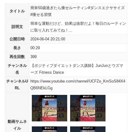
簡単50歳過ぎたら痩せルーティン#ダンスエクササイズ
タイトル
#痩せる習慣
簡単な運動だけど、効果は抜群だよ！毎日のルーティン
説明文
に取り入れてみてね！...
公開日時
2024-06-04 20:21:00
長さ
00:29
再生回数
399
チャンネル
【ポジティブダイエットダンス講師】JunJunとウズマ
名
ーズ Fitness Dance
チャンネルU
https://www.youtube.com/channel/UCFZo_KmSoS84X4
RL
QB6NEkLGg
動画サムネ
イル