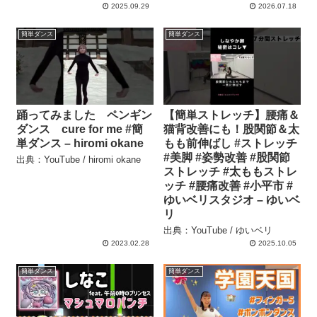
2025.09.29
2026.07.18
簡単ダンス
簡単ダンス
踊ってみました ペンギン
【簡単ストレッチ】腰痛＆
ダンス cure for me #簡
猫背改善にも！股関節＆太
単ダンス – hiromi okane
もも前伸ばし #ストレッチ
#美脚 #姿勢改善 #股関節
出典：YouTube / hiromi okane
ストレッチ #太ももストレ
ッチ #腰痛改善 #小平市 #
ゆいベリスタジオ – ゆいベ
リ
出典：YouTube / ゆいベリ
2023.02.28
2025.10.05
簡単ダンス
簡単ダンス