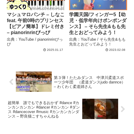
マシュマロパンチ – しなこ
学園天国/フィンガー5【幼
feat. 午前0時のプリンセス
児・低学年向けポンポンダ
【ピアノ簡単】ドレミ付き
ンス】 – そら先生&もも先
– pianorinrinぴっぴ
生とおどってみよう！
出典：YouTube / pianorinrinぴっ
出典：YouTube / そら先生&もも
ぴ
先生とおどってみよう！
2025.01.17
2023.02.08
第３弾！たたみダンス 中津川柔道スポ
ーツ少年団 （柔道ダンスjudo dannce）
– わくわく柔道姉さん
超簡単 誰でもできるおかず #dance #カ
ンカンカンカン #dancer #カンカン #ダン
ス #dancecover #music #カンカンカンダ
ンス – 野良猫こすちゃんねる