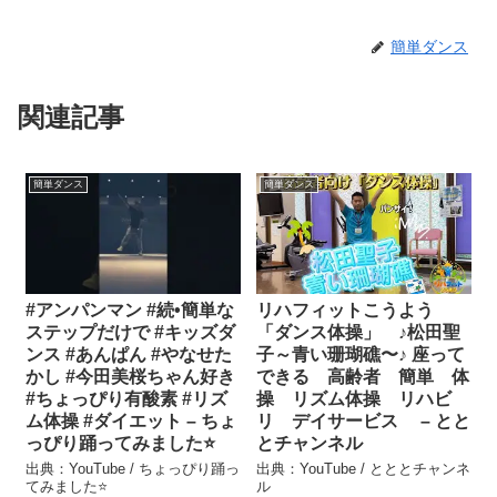
簡単ダンス
関連記事
簡単ダンス
簡単ダンス
#アンパンマン #続•簡単な
リハフィットこうよう
ステップだけで #キッズダ
「ダンス体操」 ♪松田聖
ンス #あんぱん #やなせた
子～青い珊瑚礁〜♪ 座って
かし #今田美桜ちゃん好き
できる 高齢者 簡単 体
#ちょっぴり有酸素 #リズ
操 リズム体操 リハビ
ム体操 #ダイエット – ちょ
リ デイサービス – とと
っぴり踊ってみました⭐️
とチャンネル
出典：YouTube / ちょっぴり踊っ
出典：YouTube / とととチャンネ
てみました⭐️
ル