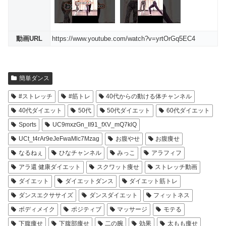
動画URL
https://www.youtube.com/watch?v=yrtOrGq5EC4
簡単ダンス
#ストレッチ
#筋トレ
40代からの動ける体チャンネル
40代ダイエット
50代
50代ダイエット
60代ダイエット
Sports
UC9mxzGn_II91_fXV_mQ7klQ
UCt_t4rAr9eJeFwaMlc7Mzag
お腹やせ
お腹痩せ
なるねぇ
ひなチャンネル
みっこ
アラフィフ
アラ還 健康ダイエット
スクワット痩せ
ストレッチ動画
ダイエット
ダイエットダンス
ダイエット筋トレ
ダンスエクササイズ
ダンスダイエット
フィットネス
ボディメイク
ポジティブ
マッサージ
モテる
下腹痩せ
下腹部痩せ
二の腕
効果
太もも痩せ