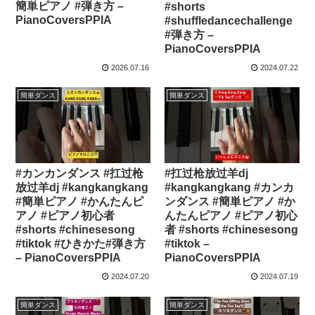
簡単ピアノ #弾き方 –
#shorts
PianoCoversPPIA
#shuffledancechallenge
#弾き方 –
PianoCoversPPIA
2026.07.16
2024.07.22
簡単ダンス
簡単ダンス
#カンカンダンス #扛过枪
#扛过枪放过羊dj
放过羊dj #kangkangkang
#kangkangkang #カンカ
#簡単ピアノ #かんたんピ
ンダンス #簡単ピアノ #か
アノ #ピアノ初心者
んたんピアノ #ピアノ初心
#shorts #chinesesong
者 #shorts #chinesesong
#tiktok #ひきかた#弾き方
#tiktok –
– PianoCoversPPIA
PianoCoversPPIA
2024.07.20
2024.07.19
簡単ダンス
簡単ダンス