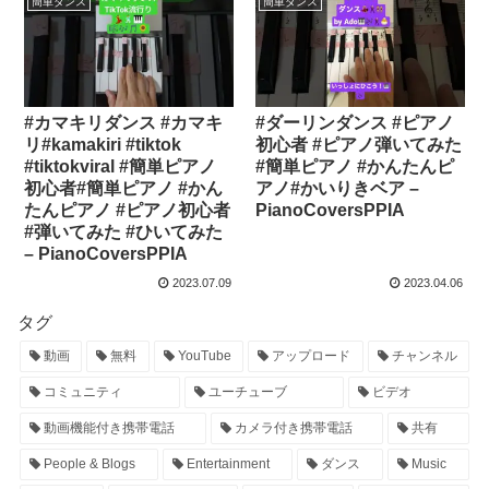
簡単ダンス
簡単ダンス
#カマキリダンス #カマキ
#ダーリンダンス #ピアノ
リ#kamakiri #tiktok
初心者 #ピアノ弾いてみた
#tiktokviral #簡単ピアノ
#簡単ピアノ #かんたんピ
初心者#簡単ピアノ #かん
アノ#かいりきベア –
たんピアノ #ピアノ初心者
PianoCoversPPIA
#弾いてみた #ひいてみた
– PianoCoversPPIA
2023.07.09
2023.04.06
タグ
動画
無料
YouTube
アップロード
チャンネル
コミュニティ
ユーチューブ
ビデオ
動画機能付き携帯電話
カメラ付き携帯電話
共有
People & Blogs
Entertainment
ダンス
Music