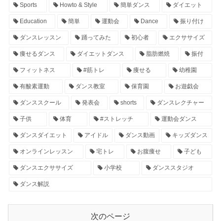
Sports
Howto & Style
簡単ダンス
ダイエット
Education
簡単
運動会
Dance
振り付け
ダンスレッスン
踊ってみた
初心者
エクササイズ
痩せるダンス
ダイエットダンス
脂肪燃焼
振付
フィットネス
#筋トレ
痩せる
幼稚園
有酸素運動
ダンス教室
保育園
お遊戯会
ダンススクール
発表会
shorts
ダンスレクチャー
子供
体育
#ストレッチ
運動会ダンス
ダンスダイエット
アイドル
ダンス動画
キッズダンス
オンラインレッスン
宅トレ
お腹痩せ
子ども
ダンスエクササイズ
小学校
ダンススタジオ
ダンス解説
次のページ