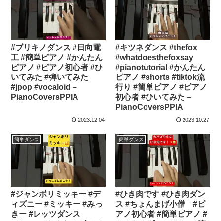
#ブリキノダンス #日向電
#キツネダンス #thefox
工 #簡単ピアノ #かんたん
#whatdoesthefoxsay
ピアノ #ピアノ初心者 #ひ
#pianotutorial #かんたん
いてみた #弾いてみた
ピアノ #shorts #tiktok流
#jpop #vocaloid –
行り #簡単ピアノ #ピアノ
PianoCoversPPIA
初心者 #ひいてみた –
PianoCoversPPIA
2023.12.04
2023.10.27
簡単ダンス
簡単ダンス
#ジャンボリミッキー #デ
#ひき肉です #ひき肉ダン
ィズニー #ミッキー #みっ
ス #ちょんまげ小僧 #ピ
きー #レッツダンス
アノ初心者 #簡単ピアノ #