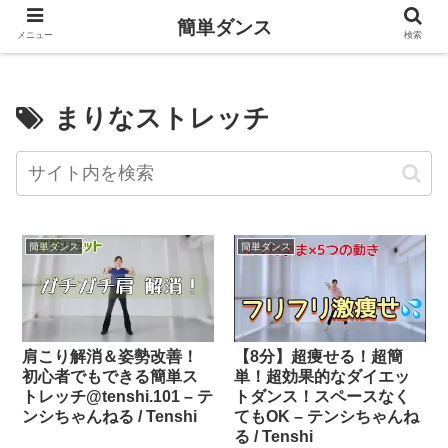
簡単ダンス
メニュー
検索
まりなストレッチ
簡単ダンス
簡単ダンス
肩こり解消＆姿勢改善！
【8分】超痩せる！超簡
初心者でもできる簡単ス
単！超効果的なダイエッ
トレッチ@tenshi.101 – テ
トダンス！スペースなく
ンシちゃんねる / Tenshi
てもOK – テンシちゃんね
る / Tenshi