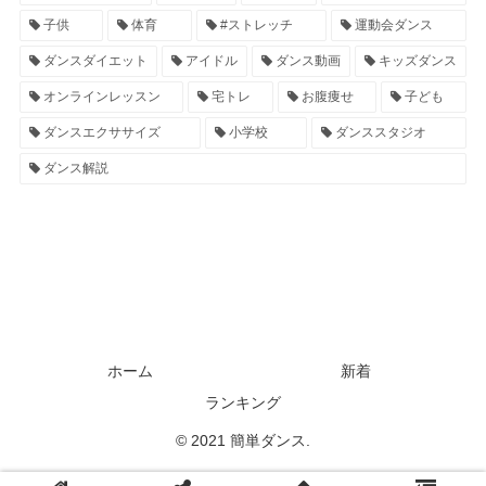
子供
体育
#ストレッチ
運動会ダンス
ダンスダイエット
アイドル
ダンス動画
キッズダンス
オンラインレッスン
宅トレ
お腹痩せ
子ども
ダンスエクササイズ
小学校
ダンススタジオ
ダンス解説
ホーム
新着
ランキング
© 2021 簡単ダンス.