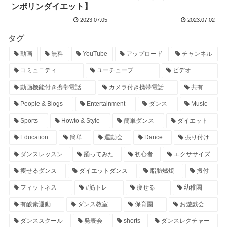
ンポリンダイエット】
2023.07.05
2023.07.02
タグ
動画
無料
YouTube
アップロード
チャンネル
コミュニティ
ユーチューブ
ビデオ
動画機能付き携帯電話
カメラ付き携帯電話
共有
People & Blogs
Entertainment
ダンス
Music
Sports
Howto & Style
簡単ダンス
ダイエット
Education
簡単
運動会
Dance
振り付け
ダンスレッスン
踊ってみた
初心者
エクササイズ
痩せるダンス
ダイエットダンス
脂肪燃焼
振付
フィットネス
#筋トレ
痩せる
幼稚園
有酸素運動
ダンス教室
保育園
お遊戯会
ダンススクール
発表会
shorts
ダンスレクチャー