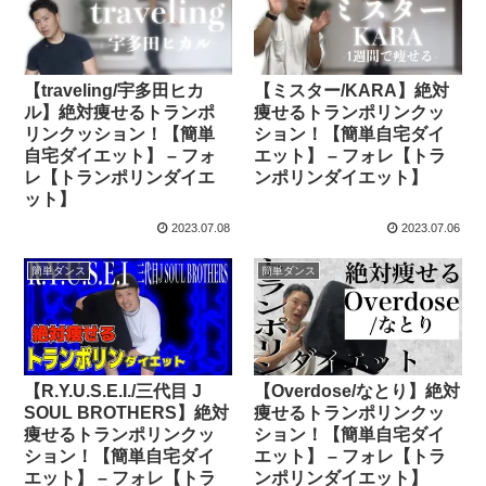
【traveling/宇多田ヒカ
【ミスター/KARA】絶対
ル】絶対痩せるトランポ
痩せるトランポリンクッ
リンクッション！【簡単
ション！【簡単自宅ダイ
自宅ダイエット】 – フォ
エット】 – フォレ【トラ
レ【トランポリンダイエ
ンポリンダイエット】
ット】
2023.07.08
2023.07.06
簡単ダンス
簡単ダンス
【R.Y.U.S.E.I./三代目 J
【Overdose/なとり】絶対
SOUL BROTHERS】絶対
痩せるトランポリンクッ
痩せるトランポリンクッ
ション！【簡単自宅ダイ
ション！【簡単自宅ダイ
エット】 – フォレ【トラ
エット】 – フォレ【トラ
ンポリンダイエット】