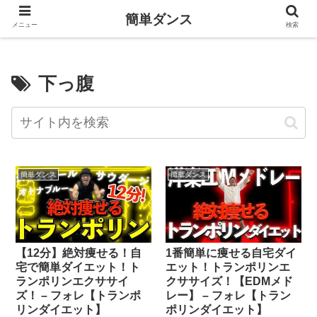
簡単ダンス
メニュー
検索
下っ腹
簡単ダンス
簡単ダンス
【12分】絶対痩せる！自
1番簡単に痩せる自宅ダイ
宅で簡単ダイエット！ト
エット！トランポリンエ
ランポリンエクササイ
クササイズ！【EDMメド
ズ！ – フォレ【トランポ
レー】 – フォレ【トラン
リンダイエット】
ポリンダイエット】