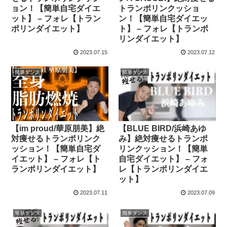
ョン！【簡単自宅ダイエ
トランポリンクッショ
ット】 – フォレ【トラン
ン！【簡単自宅ダイエッ
ポリンダイエット】
ト】 – フォレ【トランポ
リンダイエット】
2023.07.15
2023.07.12
簡単ダンス
簡単ダンス
【im proud/華原朋美】絶
【BLUE BIRD/浜崎あゆ
対痩せるトランポリンク
み】絶対痩せるトランポ
ッション！【簡単自宅ダ
リンクッション！【簡単
イエット】 – フォレ【ト
自宅ダイエット】 – フォ
ランポリンダイエット】
レ【トランポリンダイエ
ット】
2023.07.11
2023.07.09
簡単ダンス
簡単ダンス