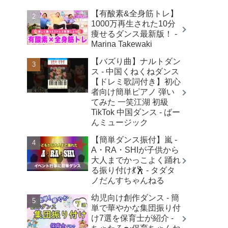
【有酸素&全身筋トレ】
1000万再生された10分
痩せるダンス最新版！ -
Marina Takewaki
【バズり曲】ナルトダン
ス - 中国くねくねダンス
【ドレミ歌詞付き】初心
者向け簡単ピアノ 弾い
てみた 一笑江湖 初級
TikTok 中国ダンス - ばー
んミュージック
【簡単ダンス振付】嵐 -
A・RA・SHIが子供から
大人までかっこよく踊れ
る振り付け💃🕺 - タダタ
ノだんすちゃんねる
幼児向け創作ダンス - 簡
単で華やかな集団振り付
け7選を保育士が紹介 -