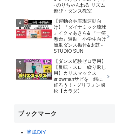
- のりちゃんねる リズム
遊び・ダンス教室
【運動会や表現運動向
け】『ダイナミック琉球
』イクマあきら& 『一笑
懸命』遊助 小学生向け
簡単ダンス振付&太鼓 -
STUDIO SUN
【ダンス経験ゼロ専用】
【反転・スロー繰り返し
用】カリスマックス
snowmanサビを一緒に
踊ろう！ - グリフォン國
松【カラダ】
ブックマーク
簡単DIY