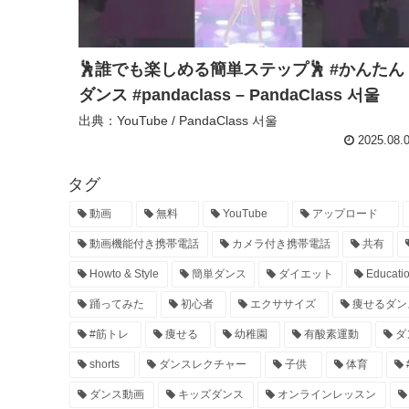
🕺誰でも楽しめる簡単ステップ🕺 #かんたん
ダンス #pandaclass – PandaClass 서울
出典：YouTube / PandaClass 서울
2025.08.
タグ
動画
無料
YouTube
アップロード
動画機能付き携帯電話
カメラ付き携帯電話
共有
Howto & Style
簡単ダンス
ダイエット
Educati
踊ってみた
初心者
エクササイズ
痩せるダン
#筋トレ
痩せる
幼稚園
有酸素運動
ダ
shorts
ダンスレクチャー
子供
体育
ダンス動画
キッズダンス
オンラインレッスン