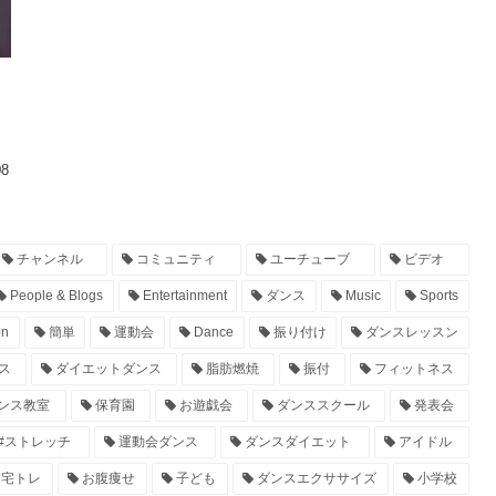
08
チャンネル
コミュニティ
ユーチューブ
ビデオ
People & Blogs
Entertainment
ダンス
Music
Sports
on
簡単
運動会
Dance
振り付け
ダンスレッスン
ス
ダイエットダンス
脂肪燃焼
振付
フィットネス
ンス教室
保育園
お遊戯会
ダンススクール
発表会
#ストレッチ
運動会ダンス
ダンスダイエット
アイドル
宅トレ
お腹痩せ
子ども
ダンスエクササイズ
小学校