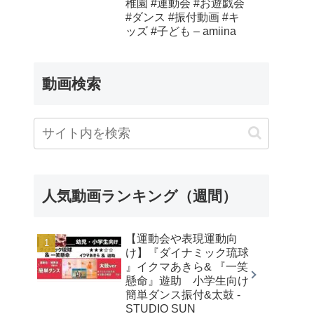
稚園 #運動会 #お遊戯会
#ダンス #振付動画 #キ
ッズ #子ども – amiina
動画検索
人気動画ランキング（週間）
【運動会や表現運動向
け】『ダイナミック琉球
』イクマあきら& 『一笑
懸命』遊助 小学生向け
簡単ダンス振付&太鼓 -
STUDIO SUN