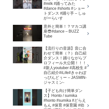
#milk #踊ってみた
#dance #shorts #ショー
トダンス #踊り手 – しゅ
がーらいす
意外と簡単！？マカコ講
座😎#dance – BUZZ
Tube
【流行りの音源】音に合
わせて簡単（？）自己紹
介ダンス！踊りながらプ
ロフィール大公開！！！
#新人youtuber #高校生 #
自己紹介#iLife#きゃわぽ
っぴんどぅー – JASMIN-
ジャスミン-
【子ども向け簡単ダン
ス】Honto / sumika
#honto #sumika #どらえ
もん #保育 #保育園 #幼