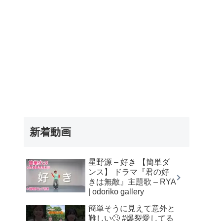
新着動画
星野源 – 好き 【簡単ダ
ンス】 ドラマ『君の好
きは無敵』主題歌 – RYA
| odoriko gallery
簡単そうに見えて意外と
難しい🙄 #爆裂愛してる