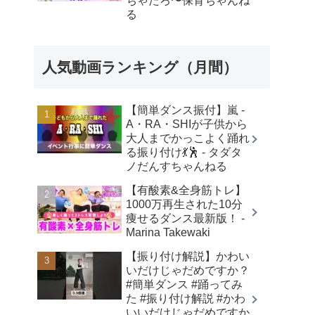
ちゃたろ〜保育ちゃんね
る
人気動画ランキング（月間）
【簡単ダンス振付】嵐 -
A・RA・SHIが子供から
大人までかっこよく踊れ
る振り付け💃🕺 - タダタ
ノだんすちゃんねる
【有酸素&全身筋トレ】
1000万再生された10分
痩せるダンス最新版！ -
Marina Takewaki
【振り付け解説】かわい
いだけじゃだめですか？
#簡単ダンス #踊ってみ
た #振り付け解説 #かわ
いいだけじゃだめですか