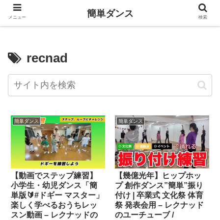
簡単ダンス
メニュー
検索
recnad
簡単ダンス
簡単ダンス
【動画でステップ練習】
【幾億光年】ヒップホッ
小学生・幼児ダンス「簡
プ 創作ダンス”簡単”振り
単版🔰#ドギー マスター」
付け | 卒業式 文化祭 体育
楽しく学べるおうちレッ
祭 発表会用 – レクナッド
スン動画 – レクナッドの
のユーチューブ /