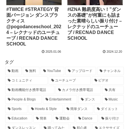
#TWICE #STRATEGY 背
#IZNA 難易度高い！”ダン
面バージョン ダンスプラ
スの基礎”が何重にも詰ま
クティス
った素晴らしい振り付け –
@pogodanceschool_202
レクナッドのユーチュー
4 – レクナッドのユーチュ
ブ / RECNAD DANCE
ーブ / RECNAD DANCE
SCHOOL
SCHOOL
2025.01.06
2024.12.20
タグ
動画
無料
YouTube
アップロード
チャンネル
コミュニティ
ユーチューブ
ビデオ
動画機能付き携帯電話
カメラ付き携帯電話
共有
People & Blogs
Entertainment
ダンス
Music
Sports
Howto & Style
簡単ダンス
ダイエット
Education
簡単
運動会
Dance
振り付け
ダンスレッスン
踊ってみた
初心者
エクササイズ