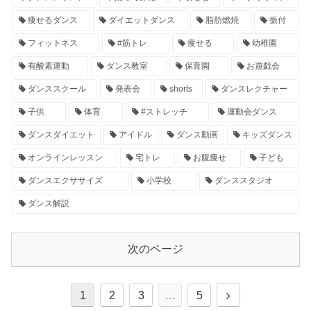
痩せるダンス
ダイエットダンス
脂肪燃焼
振付
フィットネス
#筋トレ
痩せる
幼稚園
有酸素運動
ダンス教室
保育園
お遊戯会
ダンススクール
発表会
shorts
ダンスレクチャー
子供
体育
#ストレッチ
運動会ダンス
ダンスダイエット
アイドル
ダンス動画
キッズダンス
オンラインレッスン
宅トレ
お腹痩せ
子ども
ダンスエクササイズ
小学校
ダンススタジオ
ダンス解説
次のページ
1
2
3
…
5