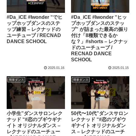
#Da_iCE #Iwonder “でヒ
#Da_iCE #Iwonder “ヒッ
ップホップダンスのステ
プホップダンスのステッ
ップ練習 – レクナッドの
プ” が詰まった最高の振り
ユーチューブ / RECNAD
付け「8種類できるか
DANCE SCHOOL
な？」#shorts – レクナッ
ドのユーチューブ /
RECNAD DANCE
SCHOOL
2025.01.16
2025.01.15
簡単ダンス
簡単ダンス
小学生”ダンスサロンレク
50代〜10代”ダンスサロン
ナッド “#恋のブギウギナ
レクナッド “#恋のブギウ
イト オリジナルダンス –
ギナイト オリジナルダン
レクナッドのユーチュー
ス – レクナッドのユーチ