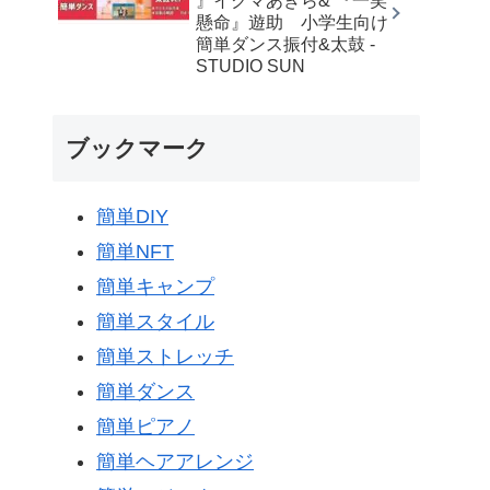
』イクマあきら& 『一笑
懸命』遊助 小学生向け
簡単ダンス振付&太鼓 -
STUDIO SUN
ブックマーク
簡単DIY
簡単NFT
簡単キャンプ
簡単スタイル
簡単ストレッチ
簡単ダンス
簡単ピアノ
簡単ヘアアレンジ