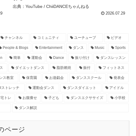
出典：YouTube / ChiiDANCEちゃんねる
29
2026.07.29
チャンネル
コミュニティ
ユーチューブ
ビデオ
People & Blogs
Entertainment
ダンス
Music
Sports
on
簡単
運動会
Dance
振り付け
ダンスレッスン
ス
ダイエットダンス
脂肪燃焼
振付
フィットネス
ンス教室
保育園
お遊戯会
ダンススクール
発表会
#ストレッチ
運動会ダンス
ダンスダイエット
アイドル
宅トレ
お腹痩せ
子ども
ダンスエクササイズ
小学校
ダンス解説
のページ