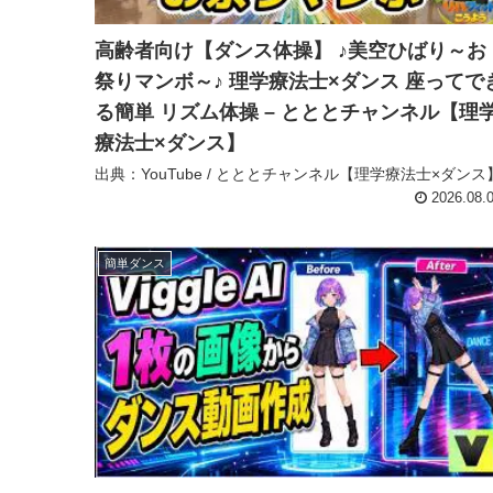
高齢者向け【ダンス体操】 ♪美空ひばり～お
祭りマンボ～♪ 理学療法士×ダンス 座ってで
る簡単 リズム体操 – とととチャンネル【理
療法士×ダンス】
出典：YouTube / とととチャンネル【理学療法士×ダンス
2026.08.
簡単ダンス