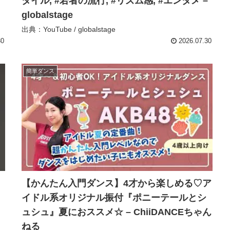
タイル, #若者の流行, #リズム感, #エンタメ –
globalstage
出典：YouTube / globalstage
30
2026.07.30
簡単ダンス
【かんたん入門ダンス】4才から楽しめる♡ア
イドル系オリジナル振付『ポニーテールとシ
ュシュ』夏におススメ☆ – ChiiDANCEちゃん
ねる