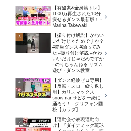
【有酸素&全身筋トレ】
1000万再生された10分
痩せるダンス最新版！ -
Marina Takewaki
【振り付け解説】かわい
いだけじゃだめですか？
#簡単ダンス #踊ってみ
た #振り付け解説 #かわ
いいだけじゃだめですか
- のりちゃんねる リズム
遊び・ダンス教室
【ダンス経験ゼロ専用】
【反転・スロー繰り返し
用】カリスマックス
snowmanサビを一緒に
踊ろう！ - グリフォン國
松【カラダ】
【運動会や表現運動向
け】『ダイナミック琉球