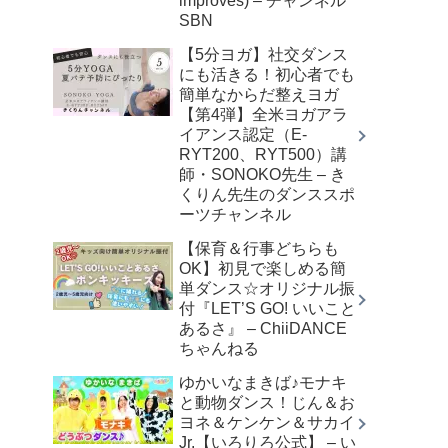
improves) – チャンネル
SBN
【5分ヨガ】社交ダンス
にも活きる！初心者でも
簡単なからだ整えヨガ
【第4弾】全米ヨガアラ
イアンス認定（E-
RYT200、RYT500）講
師・SONOKO先生 – き
くりん先生のダンススポ
ーツチャンネル
【保育＆行事どちらも
OK】初見で楽しめる簡
単ダンス☆オリジナル振
付『LET’S GO! いいこと
あるさ』 – ChiiDANCE
ちゃんねる
ゆかいなまきば♪モナキ
と動物ダンス！じん＆お
ヨネ＆ケンケン＆サカイ
Jr.【いろりろ公式】 – い