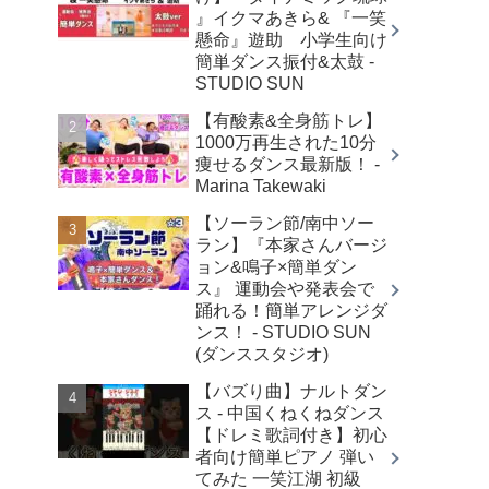
』イクマあきら& 『一笑
懸命』遊助 小学生向け
簡単ダンス振付&太鼓 -
STUDIO SUN
【有酸素&全身筋トレ】
1000万再生された10分
痩せるダンス最新版！ -
Marina Takewaki
【ソーラン節/南中ソー
ラン】『本家さんバージ
ョン&鳴子×簡単ダン
ス』 運動会や発表会で
踊れる！簡単アレンジダ
ンス！ - STUDIO SUN
(ダンススタジオ)
【バズり曲】ナルトダン
ス - 中国くねくねダンス
【ドレミ歌詞付き】初心
者向け簡単ピアノ 弾い
てみた 一笑江湖 初級