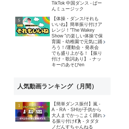
TikTok 中国ダンス - ばー
んミュージック
【体操・ダンス/それも
いいね】簡単振り付けア
レンジ！”The Wakey
Show ”の楽しい体操で保
育園・幼稚園で元気に踊
ろう！/運動会・発表会
でも盛り上がる！【振り
付け・歌詞あり】 - ナッ
キーのあそびen
人気動画ランキング（月間）
【簡単ダンス振付】嵐 -
A・RA・SHIが子供から
大人までかっこよく踊れ
る振り付け💃🕺 - タダタ
ノだんすちゃんねる