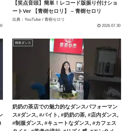
【笑点音頭】簡単！レコード版振り付けショ
ートVer 【青樹セロリ】 – 青樹セロリ
出典：YouTube / 青樹セロリ
30
2026.07.30
簡単ダンス
奶奶の茶店での魅力的なダンスパフォーマン
ン
ス#ダンス, #バイト, #奶奶の茶, #店内ダンス,
8
#制服ダンス, #キュートなダンス, #カフェス