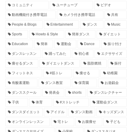
コミュニティ
ユーチューブ
ビデオ
動画機能付き携帯電話
カメラ付き携帯電話
共有
People & Blogs
Entertainment
ダンス
Music
Sports
Howto & Style
簡単ダンス
ダイエット
Education
簡単
運動会
Dance
振り付け
ダンスレッスン
踊ってみた
初心者
エクササイズ
痩せるダンス
ダイエットダンス
脂肪燃焼
振付
フィットネス
#筋トレ
痩せる
幼稚園
有酸素運動
ダンス教室
保育園
お遊戯会
ダンススクール
発表会
shorts
ダンスレクチャー
子供
体育
#ストレッチ
運動会ダンス
ダンスダイエット
アイドル
ダンス動画
キッズダンス
オンラインレッスン
宅トレ
お腹痩せ
子ども
ダンスエクササイズ
小学校
ダンススタジオ