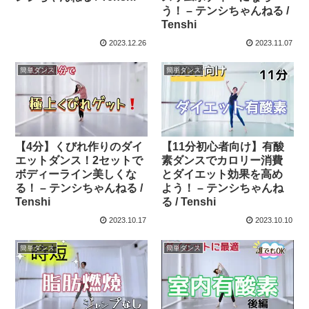
う！ – テンシちゃんねる /
Tenshi
2023.12.26
2023.11.07
簡単ダンス
簡単ダンス
【4分】くびれ作りのダイ
【11分初心者向け】有酸
エットダンス！2セットで
素ダンスでカロリー消費
ボディーライン美しくな
とダイエット効果を高め
る！ – テンシちゃんねる /
よう！ – テンシちゃんね
Tenshi
る / Tenshi
2023.10.17
2023.10.10
簡単ダンス
簡単ダンス