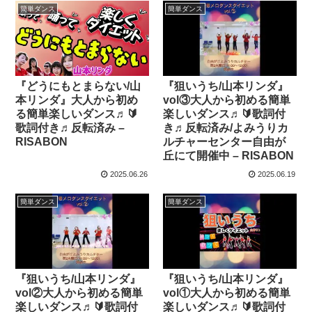
簡単ダンス
簡単ダンス
『どうにもとまらない/山
『狙いうち/山本リンダ』
本リンダ』大人から初め
vol③大人から初める簡単
る簡単楽しいダンス♬🔰
楽しいダンス♬🔰歌詞付
歌詞付き♬反転済み –
き♬反転済み/よみうりカ
RISABON
ルチャーセンター自由が
丘にて開催中 – RISABON
2025.06.26
2025.06.19
簡単ダンス
簡単ダンス
『狙いうち/山本リンダ』
『狙いうち/山本リンダ』
vol②大人から初める簡単
vol①大人から初める簡単
楽しいダンス♬🔰歌詞付
楽しいダンス♬🔰歌詞付