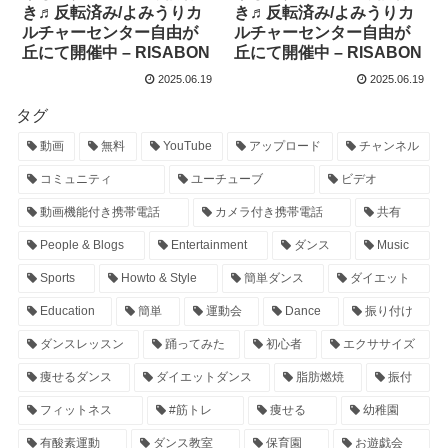
き♬反転済み/よみうりカ
き♬反転済み/よみうりカ
ルチャーセンター自由が
ルチャーセンター自由が
丘にて開催中 – RISABON
丘にて開催中 – RISABON
2025.06.19
2025.06.19
タグ
動画
無料
YouTube
アップロード
チャンネル
コミュニティ
ユーチューブ
ビデオ
動画機能付き携帯電話
カメラ付き携帯電話
共有
People & Blogs
Entertainment
ダンス
Music
Sports
Howto & Style
簡単ダンス
ダイエット
Education
簡単
運動会
Dance
振り付け
ダンスレッスン
踊ってみた
初心者
エクササイズ
痩せるダンス
ダイエットダンス
脂肪燃焼
振付
フィットネス
#筋トレ
痩せる
幼稚園
有酸素運動
ダンス教室
保育園
お遊戯会