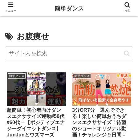
簡単ダンス
メニュー
検索
お腹痩せ
簡単ダンス
簡単ダンス
超簡単！初心者向けダン
3分OR7分 選んででき
スエクササイズ運動#50代
る！楽しい簡単おうちダ
#60代 – 【ポジティブエナ
ンスエクササイズ！待望
ジーダイエットダンス】
のショートオリジナル動
JunJunとウズマーズ
画！チャレンジ９日間 –