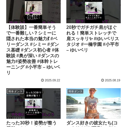
【体験談】一番簡単そう
20秒でガチガチ肩がほぐ
で一番難しい？シミーに
れる！簡単ストレッチで
隠された本当の魅力💃 #ベ
肩スッキリ✨ #ゆいベリス
リーダンス #シミー #ダン
タジオ #一橋学園 #小平市
ス基礎 #ダンス初心者 #体
– ゆいベリ
験談 #奥が深い #ダンスの
魅力#姿勢改善 #体幹トレ
ーニング #小平市 – ゆいベ
リ
2025.09.22
2025.08.19
簡単ダンス
簡単ダンス
たった30秒！姿勢が整う
ダンス好きの彼女たち(コ