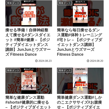
簡単ダンス
簡単ダンス
痩せる準備！自律神経整
簡単なら毎日痩せるダン
えて痩せる#ダンスダイエ
ス運動#体幹トレーニング
ット #簡単#健康 – 【ポジ
#宅トレ – 【ポジティブダ
ティブダイエットダンス
イエットダンス講師】
講師】JunJunとウズマー
JunJunとウズマーズ
ズ Fitness Dance
Fitness Dance
2024.08.23
2024.08.20
簡単ダンス
簡単ダンス
簡単な健康ダンス運動
簡単健康ダンス運動#しか
#shorts#健康的に痩せる
のこエクササイズ#お腹痩
– 【ポジティブダイエット
せ – 【ポジティブダイエ