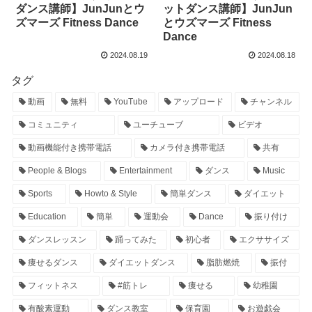
ダンス講師】JunJunとウ
ットダンス講師】JunJun
ズマーズ Fitness Dance
とウズマーズ Fitness
Dance
2024.08.19
2024.08.18
タグ
動画
無料
YouTube
アップロード
チャンネル
コミュニティ
ユーチューブ
ビデオ
動画機能付き携帯電話
カメラ付き携帯電話
共有
People & Blogs
Entertainment
ダンス
Music
Sports
Howto & Style
簡単ダンス
ダイエット
Education
簡単
運動会
Dance
振り付け
ダンスレッスン
踊ってみた
初心者
エクササイズ
痩せるダンス
ダイエットダンス
脂肪燃焼
振付
フィットネス
#筋トレ
痩せる
幼稚園
有酸素運動
ダンス教室
保育園
お遊戯会