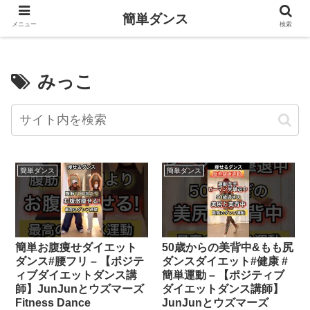
簡単ダンス
メニュー
検索
みっこ
簡単ダンス
簡単ダンス
簡単お腹痩せダイエット
50歳からの美背中&もも尻
ダンス#腰フリ – 【ポジテ
ダンスダイエット#健康 #
ィブダイエットダンス講
簡単運動 – 【ポジティブ
師】JunJunとウズマーズ
ダイエットダンス講師】
Fitness Dance
JunJunとウズマーズ