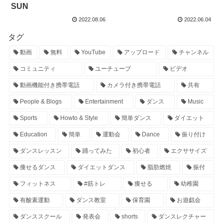
SUN
2022.08.06
2022.06.04
タグ
動画
無料
YouTube
アップロード
チャンネル
コミュニティ
ユーチューブ
ビデオ
動画機能付き携帯電話
カメラ付き携帯電話
共有
People & Blogs
Entertainment
ダンス
Music
Sports
Howto & Style
簡単ダンス
ダイエット
Education
簡単
運動会
Dance
振り付け
ダンスレッスン
踊ってみた
初心者
エクササイズ
痩せるダンス
ダイエットダンス
脂肪燃焼
振付
フィットネス
#筋トレ
痩せる
幼稚園
有酸素運動
ダンス教室
保育園
お遊戯会
ダンススクール
発表会
shorts
ダンスレクチャー