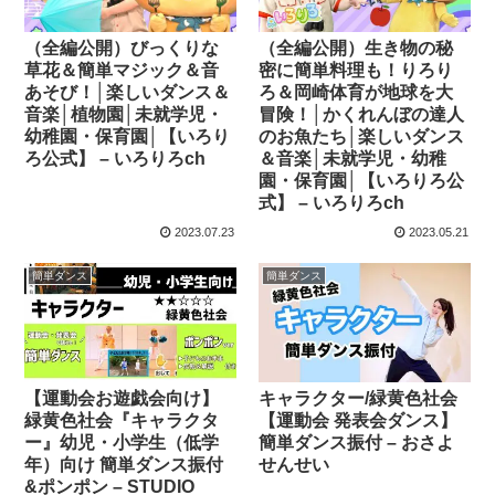
（全編公開）びっくりな
（全編公開）生き物の秘
草花＆簡単マジック＆音
密に簡単料理も！りろり
あそび！│楽しいダンス＆
ろ＆岡崎体育が地球を大
音楽│植物園│未就学児・
冒険！│かくれんぼの達人
幼稚園・保育園│【いろり
のお魚たち│楽しいダンス
ろ公式】 – いろりろch
＆音楽│未就学児・幼稚
園・保育園│【いろりろ公
式】 – いろりろch
2023.07.23
2023.05.21
簡単ダンス
簡単ダンス
【運動会お遊戯会向け】
キャラクター/緑黄色社会
緑黄色社会『キャラクタ
【運動会 発表会ダンス】
ー』幼児・小学生（低学
簡単ダンス振付 – おさよ
年）向け 簡単ダンス振付
せんせい
&ポンポン – STUDIO