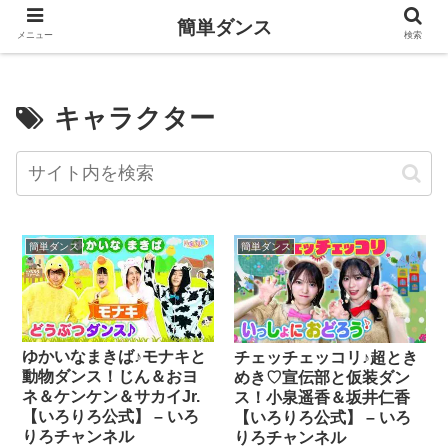
簡単ダンス
メニュー
検索
キャラクター
簡単ダンス
簡単ダンス
ゆかいなまきば♪モナキと
チェッチェッコリ♪超とき
動物ダンス！じん＆おヨ
めき♡宣伝部と仮装ダン
ネ＆ケンケン＆サカイJr.
ス！小泉遥香＆坂井仁香
【いろりろ公式】 – いろ
【いろりろ公式】 – いろ
りろチャンネル
りろチャンネル