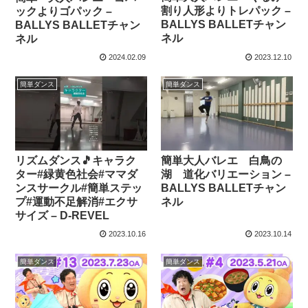
割り人形よりトレパック –
ックよりゴパック –
BALLYS BALLETチャン
BALLYS BALLETチャン
ネル
ネル
2024.02.09
2023.12.10
簡単ダンス
簡単ダンス
リズムダンス🎵キャラク
簡単大人バレエ 白鳥の
ター#緑黄色社会#ママダ
湖 道化バリエーション –
ンスサークル#簡単ステッ
BALLYS BALLETチャン
プ#運動不足解消#エクサ
ネル
サイズ – D-REVEL
2023.10.16
2023.10.14
簡単ダンス
簡単ダンス