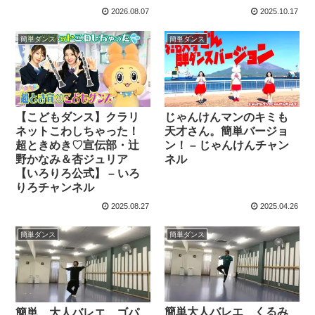
2026.08.07
2025.10.17
簡単ダンス
簡単ダンス
【こどもダンス】クラリ
じゃんけんマンのキミも
ネットこわしちゃった！
天才さん。簡単バージョ
超ときめき♡宣伝部・辻
ン！ – じゃんけんチャン
野かなみ＆杏ジュリア
ネル
【いろりろ公式】 – いろ
りろチャンネル
2025.08.27
2025.04.26
簡単ダンス
簡単ダンス
簡単大人バレエ くるみ
簡単 大人バレエ ゴパ