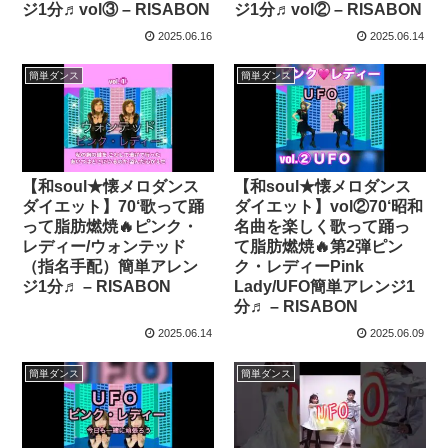
ジ1分♬vol③ – RISABON
ジ1分♬vol② – RISABON
2025.06.16
2025.06.14
簡単ダンス
簡単ダンス
【和soul★懐メロダンス
【和soul★懐メロダンス
ダイエット】70‘歌って踊
ダイエット】vol②70‘昭和
って脂肪燃焼🔥ピンク・
名曲を楽しく歌って踊っ
レディー/ウォンテッド
て脂肪燃焼🔥第2弾ピン
（指名手配）簡単アレン
ク・レディーPink
ジ1分♬ – RISABON
Lady/UFO簡単アレンジ1
分♬ – RISABON
2025.06.14
2025.06.09
簡単ダンス
簡単ダンス