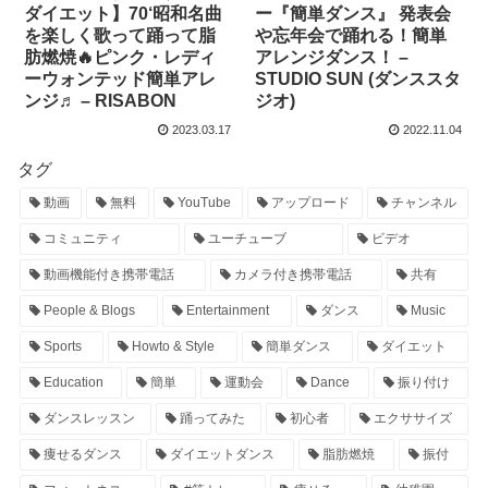
ー『簡単ダンス』 発表会
ダイエット】70‘昭和名曲
や忘年会で踊れる！簡単
を楽しく歌って踊って脂
アレンジダンス！ –
肪燃焼🔥ピンク・レディ
STUDIO SUN (ダンススタ
ーウォンテッド簡単アレ
ジオ)
ンジ♬ – RISABON
2023.03.17
2022.11.04
タグ
動画
無料
YouTube
アップロード
チャンネル
コミュニティ
ユーチューブ
ビデオ
動画機能付き携帯電話
カメラ付き携帯電話
共有
People & Blogs
Entertainment
ダンス
Music
Sports
Howto & Style
簡単ダンス
ダイエット
Education
簡単
運動会
Dance
振り付け
ダンスレッスン
踊ってみた
初心者
エクササイズ
痩せるダンス
ダイエットダンス
脂肪燃焼
振付