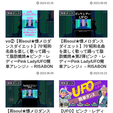
2024.03.25
2023.08.09
簡単ダンス
簡単ダンス
vo②【和soul★懐メロダ
【和soul★懐メロダンス
ンスダイエット】70‘昭和
ダイエット】70‘昭和名曲
名曲を楽しく歌って踊っ
を楽しく歌って踊って脂
て脂肪燃焼🔥ピンク・レ
肪燃焼🔥第2弾ピンク・レ
ディーPink Lady/UFO簡
ディーPink Lady/UFO簡
単アレンジ♬ – RISABON
単アレンジ♬ – RISABON
2023.08.09
2023.03.23
簡単ダンス
簡単ダンス
【UFO】ピンク・レディ
【和soul★懐メロダンス