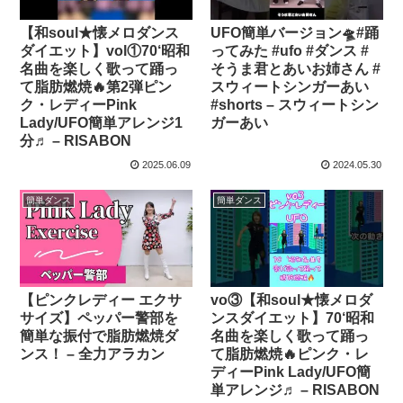
【和soul★懐メロダンス
UFO簡単バージョン🛸#踊
ダイエット】vol①70‘昭和
ってみた #ufo #ダンス #
名曲を楽しく歌って踊っ
そうま君とあいお姉さん #
て脂肪燃焼🔥第2弾ピン
スウィートシンガーあい
ク・レディーPink
#shorts – スウィートシン
Lady/UFO簡単アレンジ1
ガーあい
分♬ – RISABON
2025.06.09
2024.05.30
簡単ダンス
簡単ダンス
【ピンクレディー エクサ
vo③【和soul★懐メロダ
サイズ】ペッパー警部を
ンスダイエット】70‘昭和
簡単な振付で脂肪燃焼ダ
名曲を楽しく歌って踊っ
ンス！ – 全力アラカン
て脂肪燃焼🔥ピンク・レ
ディーPink Lady/UFO簡
単アレンジ♬ – RISABON