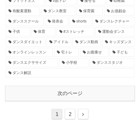
フィットネス
#筋トレ
痩せる
幼稚園
有酸素運動
ダンス教室
保育園
お遊戯会
ダンススクール
発表会
shorts
ダンスレクチャー
子供
体育
#ストレッチ
運動会ダンス
ダンスダイエット
アイドル
ダンス動画
キッズダンス
オンラインレッスン
宅トレ
お腹痩せ
子ども
ダンスエクササイズ
小学校
ダンススタジオ
ダンス解説
次のページ
1
2