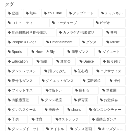
タグ
動画
無料
YouTube
アップロード
チャンネル
コミュニティ
ユーチューブ
ビデオ
動画機能付き携帯電話
カメラ付き携帯電話
共有
People & Blogs
Entertainment
ダンス
Music
Sports
Howto & Style
簡単ダンス
ダイエット
Education
簡単
運動会
Dance
振り付け
ダンスレッスン
踊ってみた
初心者
エクササイズ
痩せるダンス
ダイエットダンス
脂肪燃焼
振付
フィットネス
#筋トレ
痩せる
幼稚園
有酸素運動
ダンス教室
保育園
お遊戯会
ダンススクール
発表会
shorts
ダンスレクチャー
子供
体育
#ストレッチ
運動会ダンス
ダンスダイエット
アイドル
ダンス動画
キッズダンス