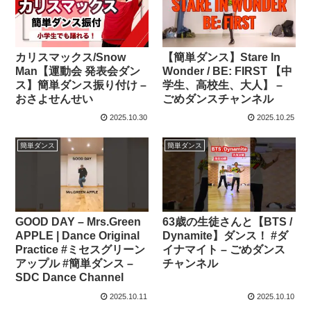
カリスマックス/Snow
【簡単ダンス】Stare In
Man【運動会 発表会ダン
Wonder / BE: FIRST 【中
ス】簡単ダンス振り付け –
学生、高校生、大人】 –
おさよせんせい
ごめダンスチャンネル
2025.10.30
2025.10.25
簡単ダンス
簡単ダンス
GOOD DAY – Mrs.Green
63歳の生徒さんと【BTS /
APPLE | Dance Original
Dynamite】ダンス！ #ダ
Practice #ミセスグリーン
イナマイト – ごめダンス
アップル #簡単ダンス –
チャンネル
SDC Dance Channel
2025.10.11
2025.10.10