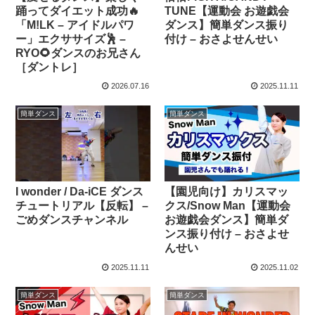
踊ってダイエット成功🔥
TUNE【運動会 お遊戯会
「M!LK – アイドルパワ
ダンス】簡単ダンス振り
ー」エクササイズ🕺 –
付け – おさよせんせい
RYO🌻ダンスのお兄さん
［ダントレ］
2026.07.16
2025.11.11
簡単ダンス
簡単ダンス
I wonder / Da-iCE ダンス
【園児向け】カリスマッ
チュートリアル【反転】 –
クス/Snow Man【運動会
ごめダンスチャンネル
お遊戯会ダンス】簡単ダ
ンス振り付け – おさよせ
んせい
2025.11.11
2025.11.02
簡単ダンス
簡単ダンス