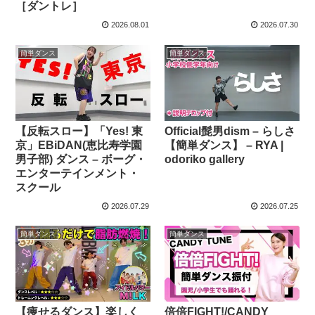
［ダントレ］
2026.08.01
2026.07.30
簡単ダンス
簡単ダンス
【反転スロー】「Yes! 東
Official髭男dism – らしさ
京」EBiDAN(恵比寿学園
【簡単ダンス】 – RYA |
男子部) ダンス – ボーグ・
odoriko gallery
エンターテインメント・
スクール
2026.07.29
2026.07.25
簡単ダンス
簡単ダンス
【痩せるダンス】楽しく
倍倍FIGHT!/CANDY