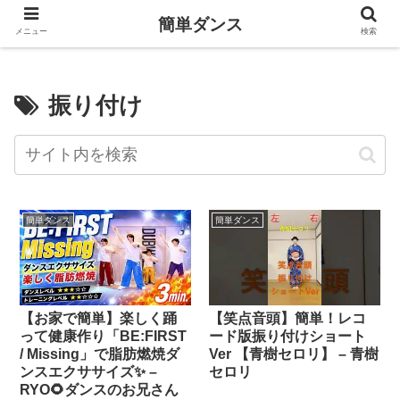
簡単ダンス
メニュー
検索
振り付け
簡単ダンス
簡単ダンス
【お家で簡単】楽しく踊
【笑点音頭】簡単！レコ
って健康作り「BE:FIRST
ード版振り付けショート
/ Missing」で脂肪燃焼ダ
Ver 【青樹セロリ】 – 青樹
ンスエクササイズ✨ –
セロリ
RYO🌻ダンスのお兄さん