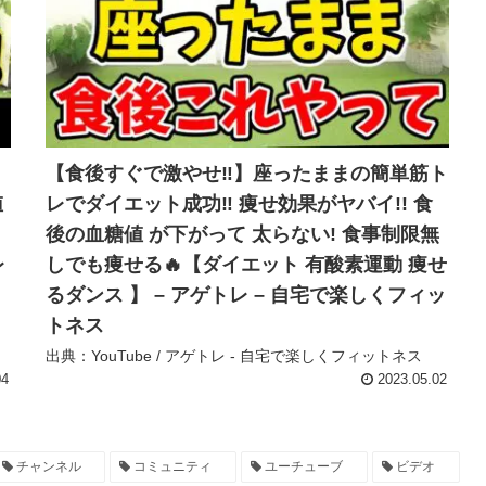
【食後すぐで激やせ‼️】座ったままの簡単筋ト
値
レでダイエット成功‼ 痩せ効果がヤバイ!! 食
後の血糖値 が下がって 太らない! 食事制限無
レ
しでも痩せる🔥【ダイエット 有酸素運動 痩せ
るダンス 】 – アゲトレ – 自宅で楽しくフィッ
トネス
出典：YouTube / アゲトレ - 自宅で楽しくフィットネス
04
2023.05.02
チャンネル
コミュニティ
ユーチューブ
ビデオ