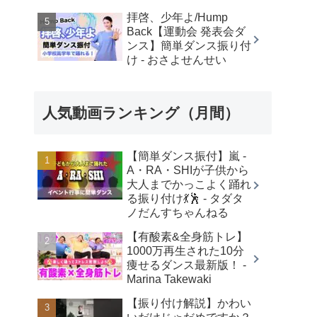
拝啓、少年よ/Hump
Back【運動会 発表会ダ
ンス】簡単ダンス振り付
け - おさよせんせい
人気動画ランキング（月間）
【簡単ダンス振付】嵐 -
A・RA・SHIが子供から
大人までかっこよく踊れ
る振り付け💃🕺 - タダタ
ノだんすちゃんねる
【有酸素&全身筋トレ】
1000万再生された10分
痩せるダンス最新版！ -
Marina Takewaki
【振り付け解説】かわい