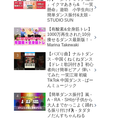
』イクマあきら& 『一笑
懸命』遊助 小学生向け
簡単ダンス振付&太鼓 -
STUDIO SUN
【有酸素&全身筋トレ】
1000万再生された10分
痩せるダンス最新版！ -
Marina Takewaki
【バズり曲】ナルトダン
ス - 中国くねくねダンス
【ドレミ歌詞付き】初心
者向け簡単ピアノ 弾い
てみた 一笑江湖 初級
TikTok 中国ダンス - ばー
んミュージック
【簡単ダンス振付】嵐 -
A・RA・SHIが子供から
大人までかっこよく踊れ
る振り付け💃🕺 - タダタ
ノだんすちゃんねる