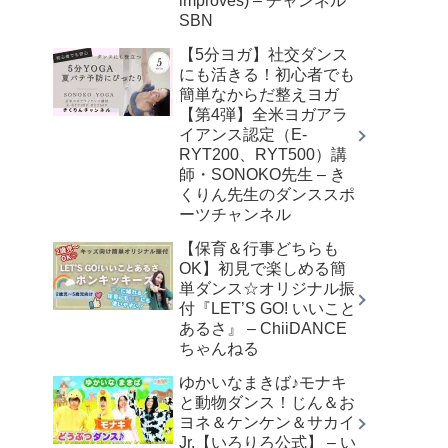
improves) – チャンネル
SBN
【5分ヨガ】社交ダンス
にも活きる！初心者でも
簡単なからだ整えヨガ
【第4弾】全米ヨガアラ
イアンス認定（E-
RYT200、RYT500）講
師・SONOKO先生 – き
くりん先生のダンススポ
ーツチャンネル
【保育＆行事どちらも
OK】初見で楽しめる簡
単ダンス☆オリジナル振
付『LET’S GO! いいこと
あるさ』 – ChiiDANCE
ちゃんねる
ゆかいなまきば♪モナキ
と動物ダンス！じん＆お
ヨネ＆ケンケン＆サカイ
Jr.【いろりろ公式】 – い