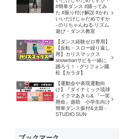
いだけじゃだめですか？
#簡単ダンス #踊ってみ
た #振り付け解説 #かわ
いいだけじゃだめですか
- のりちゃんねる リズム
遊び・ダンス教室
【ダンス経験ゼロ専用】
【反転・スロー繰り返し
用】カリスマックス
snowmanサビを一緒に
踊ろう！ - グリフォン國
松【カラダ】
【運動会や表現運動向
け】『ダイナミック琉球
』イクマあきら& 『一笑
懸命』遊助 小学生向け
簡単ダンス振付&太鼓 -
STUDIO SUN
ブックマーク