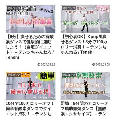
簡単ダンス
簡単ダンス
【9分】痩せるための有酸
【初心者OK】Kpop風痩
素ダンスで健康的に運動
せるダンス！8分で100カ
しよう！（自宅ダイエッ
ロリー消費！ – テンシち
ト） – テンシちゃんねる /
ゃんねる / Tenshi
Tenshi
2024.03.12
2024.03.08
簡単ダンス
簡単ダンス
10分で100カロリーオフ！
即効！8分間のカロリーオ
簡単有酸素ダンスでダイ
フ脂肪燃焼ダンス【無酸
エット成功！ – テンシち
素エクササイズ】 – テン