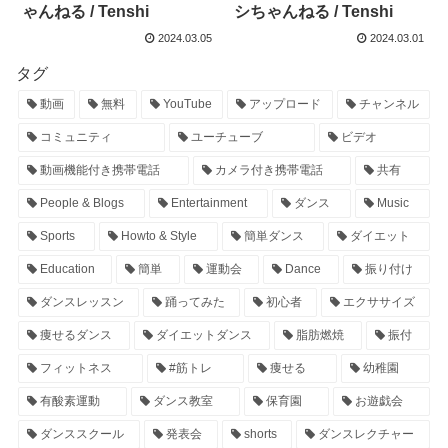
ゃんねる / Tenshi
シちゃんねる / Tenshi
2024.03.05
2024.03.01
タグ
動画
無料
YouTube
アップロード
チャンネル
コミュニティ
ユーチューブ
ビデオ
動画機能付き携帯電話
カメラ付き携帯電話
共有
People & Blogs
Entertainment
ダンス
Music
Sports
Howto & Style
簡単ダンス
ダイエット
Education
簡単
運動会
Dance
振り付け
ダンスレッスン
踊ってみた
初心者
エクササイズ
痩せるダンス
ダイエットダンス
脂肪燃焼
振付
フィットネス
#筋トレ
痩せる
幼稚園
有酸素運動
ダンス教室
保育園
お遊戯会
ダンススクール
発表会
shorts
ダンスレクチャー