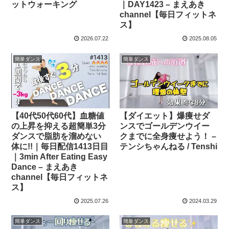
ットウォーキング
｜DAY1423 – まえあき
channel【毎日フィットネ
ス】
2026.07.22
2025.08.05
簡単ダンス
簡単ダンス
【40代50代60代】血糖値
【ダイエット】爆痩せダ
の上昇を抑える超簡単3分
ンスでゴールデンウイー
ダンスで脂肪を溜めない
クまでに全身痩せよう！ –
体に!!｜毎日配信1413日目
テンシちゃんねる / Tenshi
｜3min After Eating Easy
Dance – まえあき
channel【毎日フィットネ
ス】
2025.07.26
2024.03.29
簡単ダンス
簡単ダンス