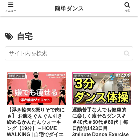
簡単ダンス
メニュー
検索
自宅
簡単ダンス
簡単ダンス
【浮き輪肉&振りそで肉に
運動苦手な人でも健康的
🔥】 お腹をぐんぐん引き
に楽しく痩せるダンス🎵
締めるかんたんウォーキ
＃40代＃50代＃60代｜毎
ング【19分】 – HOME
日配信1423日目
WALKING | 自宅でダイエ
3minute Dance Exercise