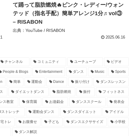
て踊って脂肪燃焼🔥ピンク・レディー/ウォン
テッド（指名手配）簡単アレンジ1分♬vol③
– RISABON
出典：YouTube / RISABON
21
2025.06.16
チャンネル
コミュニティ
ユーチューブ
ビデオ
People & Blogs
Entertainment
ダンス
Music
Sports
on
簡単
運動会
Dance
振り付け
ダンスレッスン
ス
ダイエットダンス
脂肪燃焼
振付
フィットネス
ンス教室
保育園
お遊戯会
ダンススクール
発表会
#ストレッチ
運動会ダンス
ダンスダイエット
アイドル
宅トレ
お腹痩せ
子ども
ダンスエクササイズ
小学校
ダンス解説