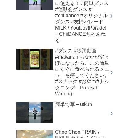
に使える！ #簡単ダンス
#運動会ダンス #
#chiidance #オリジナル
ダンス #友情パレード
M!LK / You!Joy!Parade!
– ChiiDANCEちゃんね
る
#ダンス #歌詞動画
#makanan おなかが空っ
ぽになったら、この簡単
にすぐに食べられるメニ
ューを探してください。
#スナック #おやつ#ナシ
クニング – Barokah
Warung
簡単で草 – utkun
Choo Choo TRAIN /