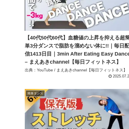
【40代50代60代】血糖値の上昇を抑える超
単3分ダンスで脂肪を溜めない体に!!｜毎日
信1413日目｜3min After Eating Easy Danc
– まえあきchannel【毎日フィットネス】
出典：YouTube / まえあきchannel【毎日フィットネス】
2025.07.
簡単ダンス