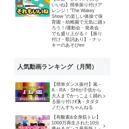
いいね】簡単振り付けア
レンジ！”The Wakey
Show ”の楽しい体操で保
育園・幼稚園で元気に踊
ろう！/運動会・発表会
でも盛り上がる！【振り
付け・歌詞あり】 - ナッ
キーのあそびen
人気動画ランキング（月間）
【簡単ダンス振付】嵐 -
A・RA・SHIが子供から
大人までかっこよく踊れ
る振り付け💃🕺 - タダタ
ノだんすちゃんねる
【有酸素&全身筋トレ】
1000万再生された10分
痩せるダンス最新版！ -