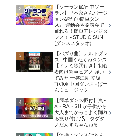
【ソーラン節/南中ソー
ラン】『本家さんバージ
ョン&鳴子×簡単ダン
ス』 運動会や発表会で
踊れる！簡単アレンジダ
ンス！ - STUDIO SUN
(ダンススタジオ)
【バズり曲】ナルトダン
ス - 中国くねくねダンス
【ドレミ歌詞付き】初心
者向け簡単ピアノ 弾い
てみた 一笑江湖 初級
TikTok 中国ダンス - ばー
んミュージック
【簡単ダンス振付】嵐 -
A・RA・SHIが子供から
大人までかっこよく踊れ
る振り付け💃🕺 - タダタ
ノだんすちゃんねる
【体操・ダンス/それも