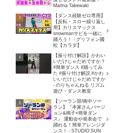
Marina Takewaki
【ダンス経験ゼロ専用】
【反転・スロー繰り返し
用】カリスマックス
snowmanサビを一緒に
踊ろう！ - グリフォン國
松【カラダ】
【振り付け解説】かわい
いだけじゃだめですか？
#簡単ダンス #踊ってみ
た #振り付け解説 #かわ
いいだけじゃだめですか
- のりちゃんねる リズム
遊び・ダンス教室
【ソーラン節/南中ソー
ラン】『本家さんバージ
ョン&鳴子×簡単ダン
ス』 運動会や発表会で
踊れる！簡単アレンジダ
ンス！ - STUDIO SUN