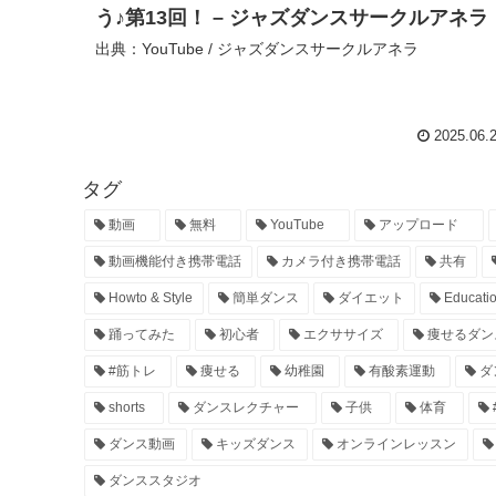
う♪第13回！ – ジャズダンスサークルアネラ
出典：YouTube / ジャズダンスサークルアネラ
2025.06.
タグ
動画
無料
YouTube
アップロード
動画機能付き携帯電話
カメラ付き携帯電話
共有
Howto & Style
簡単ダンス
ダイエット
Educati
踊ってみた
初心者
エクササイズ
痩せるダン
#筋トレ
痩せる
幼稚園
有酸素運動
ダ
shorts
ダンスレクチャー
子供
体育
ダンス動画
キッズダンス
オンラインレッスン
ダンススタジオ