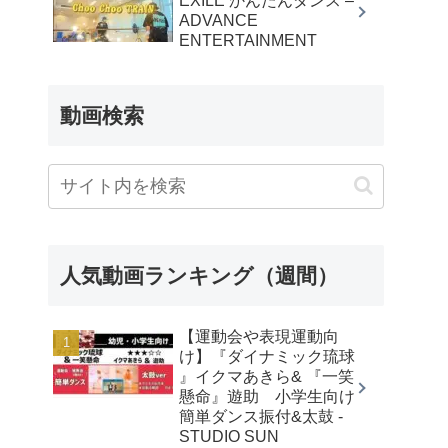
EXILE かんたんダンス –
ADVANCE
ENTERTAINMENT
動画検索
人気動画ランキング（週間）
【運動会や表現運動向
け】『ダイナミック琉球
』イクマあきら& 『一笑
懸命』遊助 小学生向け
簡単ダンス振付&太鼓 -
STUDIO SUN