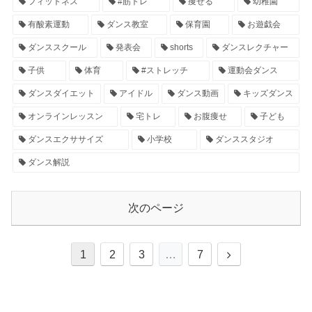
フィットネス
#筋トレ
痩せる
幼稚園
有酸素運動
ダンス教室
保育園
お遊戯会
ダンススクール
発表会
shorts
ダンスレクチャー
子供
体育
#ストレッチ
運動会ダンス
ダンスダイエット
アイドル
ダンス動画
キッズダンス
オンラインレッスン
宅トレ
お腹痩せ
子ども
ダンスエクササイズ
小学校
ダンススタジオ
ダンス解説
次のページ
1
2
3
…
7