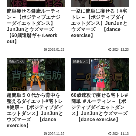
簡単痩せる健康ルーティ
一挙に簡単に痩せる！#宅
ン – 【ポジティブエナジ
トレ – 【ポジティブダイ
ーダイエットダンス】
エットダンス】JunJunと
JunJunとウズマーズ
ウズマーズ 【dance
【60歳還暦ギャルwork
exercise】
out】
2025.01.23
2024.12.23
簡単ダンス
簡単ダンス
超簡単５０代から背中を
60歳速攻で痩せる宅トレ#
整えるダイエット#宅トレ
簡単 ＃ルーティン – 【ポ
#健康 – 【ポジティブダイ
ジティブダイエットダン
エットダンス】JunJunと
ス】JunJunとウズマーズ
ウズマーズ 【dance
【dance exercise】
exercise】
2024.11.19
2024.11.13