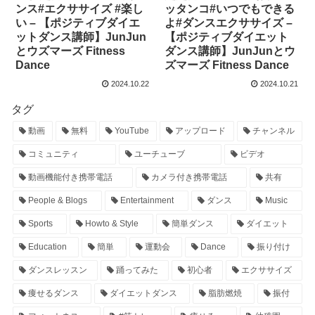
ンス#エクササイズ #楽し
ッタンコ#いつでもできる
い – 【ポジティブダイエ
よ#ダンスエクササイズ –
ットダンス講師】JunJun
【ポジティブダイエット
とウズマーズ Fitness
ダンス講師】JunJunとウ
Dance
ズマーズ Fitness Dance
2024.10.22
2024.10.21
タグ
動画
無料
YouTube
アップロード
チャンネル
コミュニティ
ユーチューブ
ビデオ
動画機能付き携帯電話
カメラ付き携帯電話
共有
People & Blogs
Entertainment
ダンス
Music
Sports
Howto & Style
簡単ダンス
ダイエット
Education
簡単
運動会
Dance
振り付け
ダンスレッスン
踊ってみた
初心者
エクササイズ
痩せるダンス
ダイエットダンス
脂肪燃焼
振付