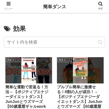
簡単ダンス
メニュー
検索
効果
簡単ダンス
簡単ダンス
簡単な運動で若返る！方
プルプル簡単に激痩せ
法 – 【ポジティブエナジ
る！8割の人が成功！ –
ーダイエットダンス】
【ポジティブエナジーダ
JunJunとウズマーズ
イエットダンス】JunJun
【60歳還暦ギャルwork
とウズマーズ 【60歳還暦