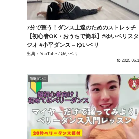
7分で整う！ダンス上達のためのストレッチ
【初心者OK・おうちで簡単】#ゆいベリスタ
ジオ #小平ダンス – ゆいベリ
出典：YouTube / ゆいベリ
2025.06.
簡単ダンス