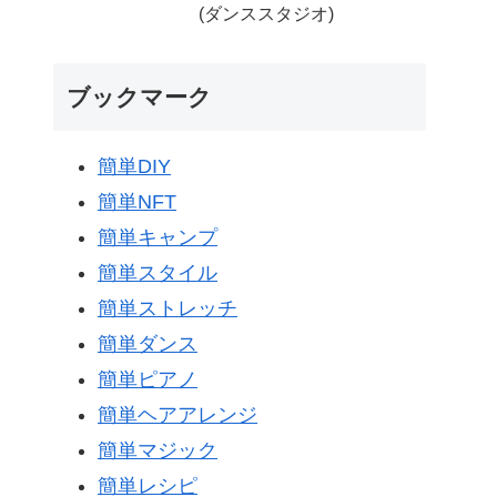
(ダンススタジオ)
ブックマーク
簡単DIY
簡単NFT
簡単キャンプ
簡単スタイル
簡単ストレッチ
簡単ダンス
簡単ピアノ
簡単ヘアアレンジ
簡単マジック
簡単レシピ