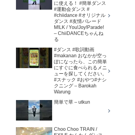
に使える！ #簡単ダンス
#運動会ダンス #
#chiidance #オリジナル
ダンス #友情パレード
M!LK / You!Joy!Parade!
– ChiiDANCEちゃんね
る
#ダンス #歌詞動画
#makanan おなかが空っ
ぽになったら、この簡単
にすぐに食べられるメニ
ューを探してください。
#スナック #おやつ#ナシ
クニング – Barokah
Warung
簡単で草 – utkun
Choo Choo TRAIN /