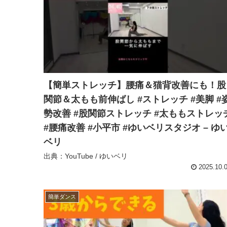
【簡単ストレッチ】腰痛＆猫背改善にも！股
関節＆太もも前伸ばし #ストレッチ #美脚 #
勢改善 #股関節ストレッチ #太ももストレッ
#腰痛改善 #小平市 #ゆいベリスタジオ – ゆ
ベリ
出典：YouTube / ゆいベリ
2025.10.
簡単ダンス