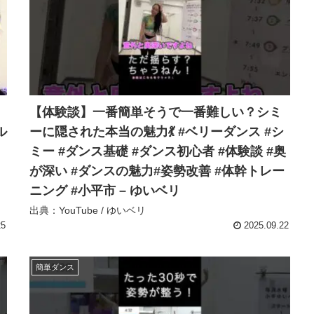
【体験談】一番簡単そうで一番難しい？シミ
ル
ーに隠された本当の魅力💃 #ベリーダンス #シ
ミー #ダンス基礎 #ダンス初心者 #体験談 #奥
が深い #ダンスの魅力#姿勢改善 #体幹トレー
ニング #小平市 – ゆいベリ
出典：YouTube / ゆいベリ
25
2025.09.22
簡単ダンス