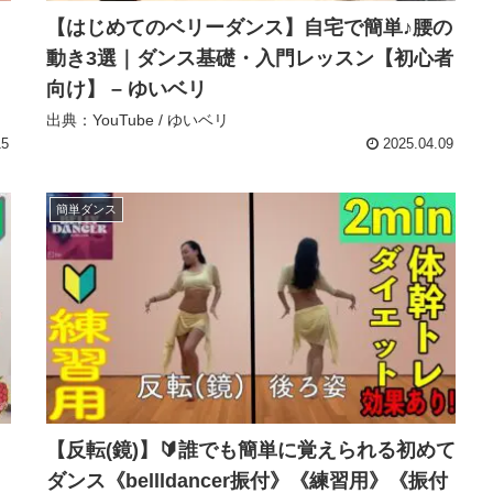
【はじめてのベリーダンス】自宅で簡単♪腰の
動き3選｜ダンス基礎・入門レッスン【初心者
向け】 – ゆいベリ
出典：YouTube / ゆいベリ
15
2025.04.09
簡単ダンス
【反転(鏡)】🔰誰でも簡単に覚えられる初めて
ダンス《bellldancer振付》《練習用》《振付