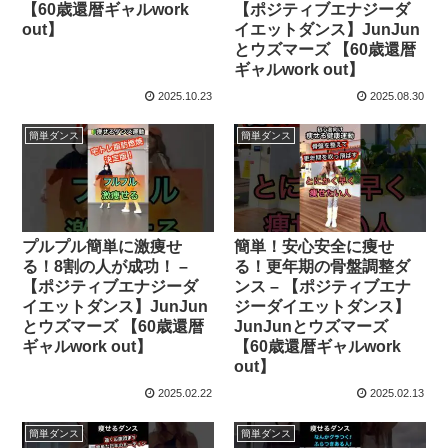
【60歳還暦ギャルwork
【ポジティブエナジーダ
out】
イエットダンス】JunJun
とウズマーズ 【60歳還暦
ギャルwork out】
2025.10.23
2025.08.30
簡単ダンス
簡単ダンス
プルプル簡単に激痩せ
簡単！安心安全に痩せ
る！8割の人が成功！ –
る！更年期の骨盤調整ダ
【ポジティブエナジーダ
ンス – 【ポジティブエナ
イエットダンス】JunJun
ジーダイエットダンス】
とウズマーズ 【60歳還暦
JunJunとウズマーズ
ギャルwork out】
【60歳還暦ギャルwork
out】
2025.02.22
2025.02.13
簡単ダンス
簡単ダンス