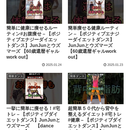
簡単に健康に痩せるルー
簡単痩せる健康ルーティ
ティン#お腹痩せ – 【ポジ
ン – 【ポジティブエナジ
ティブエナジーダイエッ
ーダイエットダンス】
トダンス】JunJunとウズ
JunJunとウズマーズ
マーズ 【60歳還暦ギャル
【60歳還暦ギャルwork
work out】
out】
2025.01.24
2025.01.23
簡単ダンス
簡単ダンス
一挙に簡単に痩せる！#宅
超簡単５０代から背中を
トレ – 【ポジティブダイ
整えるダイエット#宅トレ
エットダンス】JunJunと
#健康 – 【ポジティブダイ
ウズマーズ 【dance
エットダンス】JunJunと