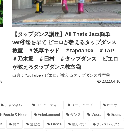
【タップダンス講座】All Thats Jazz簡単
＃
ver④迄を早で ピエロが教えるタップダンス
エ
教室 ＃浅草キッド ＃tapdance ＃TAP
＃乃木坂 ＃日村 ＃タップダンス – ピエロ
が教えるタップダンス教室🤗
出典：YouTube / ピエロが教えるタップダンス教室🤗
25
2022.04.10
チャンネル
コミュニティ
ユーチューブ
ビデオ
People & Blogs
Entertainment
ダンス
Music
Sports
on
簡単
運動会
Dance
振り付け
ダンスレッスン