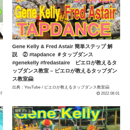
Gene Kelly & Fred Astair 簡単ステップ 解
＃
説 ② #tapdance ＃タップダンス
エ
#genekelly #fredastaire ピエロが教えるタ
ップダンス教室 – ピエロが教えるタップダン
ス教室🤗
出典：YouTube / ピエロが教えるタップダンス教室🤗
07
2022.08.01
簡単ダンス