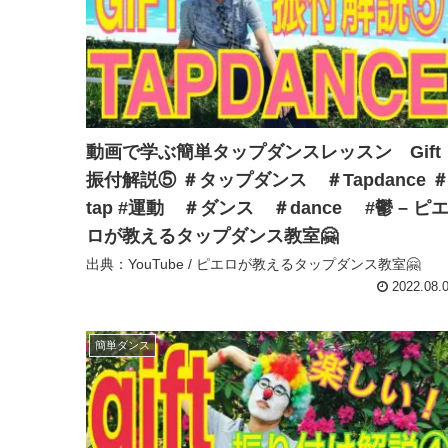
動画で学ぶ簡単タップダンスレッスン Gift
振付解説⑤ ＃タップダンス ＃Tapdance 
tap #運動 ＃ダンス ＃dance #鬱 – ピ
ロが教えるタップダンス教室🤗
出典：YouTube / ピエロが教えるタップダンス教室🤗
2022.08.
簡単ダンス