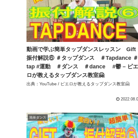
動画で学ぶ簡単タップダンスレッスン Gift
振付解説⑥ ＃タップダンス ＃Tapdance 
tap #運動 ＃ダンス ＃dance #鬱 – ピ
ロが教えるタップダンス教室🤗
出典：YouTube / ピエロが教えるタップダンス教室🤗
2022.08.
簡単ダンス