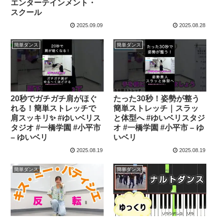
エンターテインメント・
スクール
2025.09.09
2025.08.28
簡単ダンス
簡単ダンス
20秒でガチガチ肩がほぐ
たった30秒！姿勢が整う
れる！簡単ストレッチで
簡単ストレッチ｜スラッ
肩スッキリ✨ #ゆいベリス
と体型へ #ゆいベリスタジ
タジオ #一橋学園 #小平市
オ #一橋学園 #小平市 – ゆ
– ゆいベリ
いベリ
2025.08.19
2025.08.19
簡単ダンス
簡単ダンス