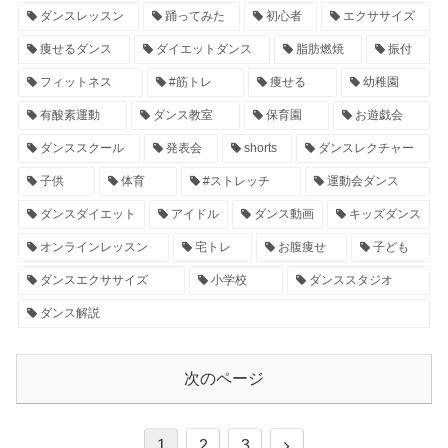
ダンスレッスン
踊ってみた
初心者
エクササイズ
痩せるダンス
ダイエットダンス
脂肪燃焼
振付
フィットネス
#筋トレ
痩せる
幼稚園
有酸素運動
ダンス教室
保育園
お遊戯会
ダンススクール
発表会
shorts
ダンスレクチャー
子供
体育
#ストレッチ
運動会ダンス
ダンスダイエット
アイドル
ダンス動画
キッズダンス
オンラインレッスン
宅トレ
お腹痩せ
子ども
ダンスエクササイズ
小学校
ダンススタジオ
ダンス解説
次のページ
1
2
3