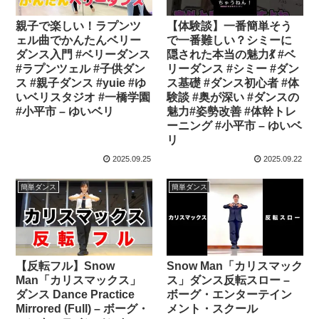
親子で楽しい！ラプンツ
【体験談】一番簡単そう
ェル曲でかんたんベリー
で一番難しい？シミーに
ダンス入門 #ベリーダンス
隠された本当の魅力💃 #ベ
#ラプンツェル #子供ダン
リーダンス #シミー #ダン
ス #親子ダンス #yuie #ゆ
ス基礎 #ダンス初心者 #体
いベリスタジオ #一橋学園
験談 #奥が深い #ダンスの
#小平市 – ゆいベリ
魅力#姿勢改善 #体幹トレ
ーニング #小平市 – ゆいベ
リ
2025.09.25
2025.09.22
簡単ダンス
簡単ダンス
【反転フル】Snow
Snow Man「カリスマック
Man「カリスマックス」
ス」ダンス反転スロー –
ダンス Dance Practice
ボーグ・エンターテイン
Mirrored (Full) – ボーグ・
メント・スクール