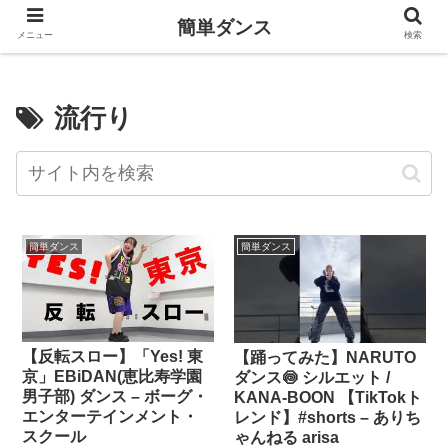
簡単ダンス
メニュー
検索
流行り
簡単ダンス
簡単ダンス
【反転スロー】「Yes! 東
【踊ってみた】NARUTO
京」EBiDAN(恵比寿学園
ダンス🍥 シルエット /
男子部) ダンス – ボーグ・
KANA-BOON 【TikTokト
エンターテインメント・
レンド】#shorts – ありち
スクール
ゃんねる arisa