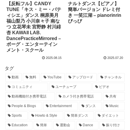
ナルトダンス【ピアノ】
【反転フル】CANDY
簡単バージョン ドレミ付
TUNE「キス・ミー・パテ
き 一笑江湖 – pianorinrin
ィシエ」ダンス 桐原美月
ぴっぴ
福山梨乃 小川奈々子 南な
つ 立花琴未 宮野静 村川緋
杏 KAWAII LAB.
DancePracticeMirrored –
ボーグ・エンターテイン
メント・スクール
2025.08.15
2025.07.20
タグ
動画
無料
YouTube
アップロード
チャンネル
コミュニティ
ユーチューブ
ビデオ
動画機能付き携帯電話
カメラ付き携帯電話
共有
People & Blogs
Entertainment
ダンス
Music
Sports
Howto & Style
簡単ダンス
ダイエット
Education
簡単
運動会
Dance
振り付け