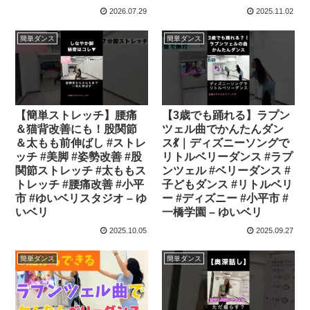
2026.07.29
2025.11.02
簡単ダンス
簡単ダンス
【簡単ストレッチ】腰痛
【3歳でも踊れる】ラプン
＆猫背改善にも！股関節
ツェル曲でかんたんダン
＆太もも前伸ばし #ストレ
ス💃｜ディズニーソングで
ッチ #美脚 #姿勢改善 #股
リトルベリーダンス #ラプ
関節ストレッチ #太ももス
ンツェル #ベリーダンス #
トレッチ #腰痛改善 #小平
子どもダンス #リトルベリ
市 #ゆいベリスタジオ – ゆ
ー #ディズニー #小平市 #
いベリ
一橋学園 – ゆいベリ
2025.10.05
2025.09.27
簡単ダンス
簡単ダンス